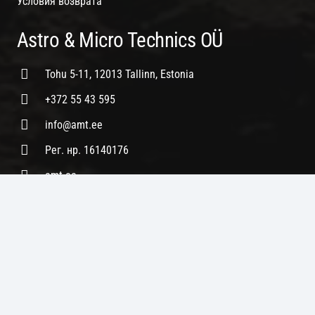
Условия возврата
Astro & Micro Technics OÜ
Tohu 5-11, 12013 Tallinn, Estonia
+372 55 43 595
info@amt.ee
Рег. нр. 16140176
amt.ee
НДС нр. EE102331473